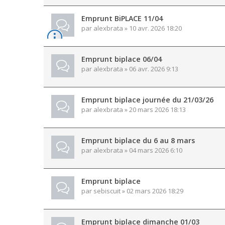
Emprunt BiPLACE 11/04
par
alexbrata
» 10 avr. 2026 18:20
Emprunt biplace 06/04
par
alexbrata
» 06 avr. 2026 9:13
Emprunt biplace journée du 21/03/26
par
alexbrata
» 20 mars 2026 18:13
Emprunt biplace du 6 au 8 mars
par
alexbrata
» 04 mars 2026 6:10
Emprunt biplace
par
sebiscuit
» 02 mars 2026 18:29
Emprunt biplace dimanche 01/03