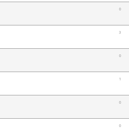
0
3
0
1
0
0