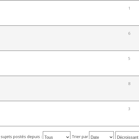
1
6
5
8
3
s sujets postés depuis :
Trier par