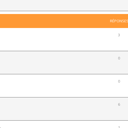
RÉPONSE
3
0
0
6
b
1