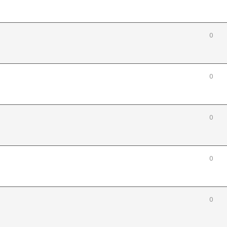
0
0
0
0
0