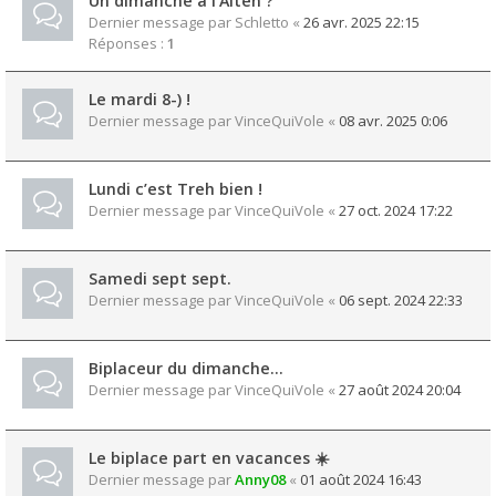
Un dimanche à l'Alten ?
Dernier message par
Schletto
«
26 avr. 2025 22:15
Réponses :
1
Le mardi 8-) !
Dernier message par
VinceQuiVole
«
08 avr. 2025 0:06
Lundi c’est Treh bien !
Dernier message par
VinceQuiVole
«
27 oct. 2024 17:22
Samedi sept sept.
Dernier message par
VinceQuiVole
«
06 sept. 2024 22:33
Biplaceur du dimanche…
Dernier message par
VinceQuiVole
«
27 août 2024 20:04
Le biplace part en vacances ☀️
Dernier message par
Anny08
«
01 août 2024 16:43