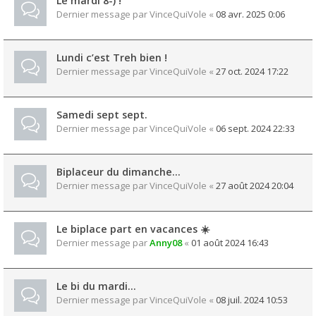
Le mardi 8-) !
Dernier message par
VinceQuiVole
«
08 avr. 2025 0:06
Lundi c’est Treh bien !
Dernier message par
VinceQuiVole
«
27 oct. 2024 17:22
Samedi sept sept.
Dernier message par
VinceQuiVole
«
06 sept. 2024 22:33
Biplaceur du dimanche…
Dernier message par
VinceQuiVole
«
27 août 2024 20:04
Le biplace part en vacances ☀️
Dernier message par
Anny08
«
01 août 2024 16:43
Le bi du mardi…
Dernier message par
VinceQuiVole
«
08 juil. 2024 10:53