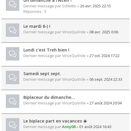
Un dimanche à l'Alten ?
Dernier message par
Schletto
«
26 avr. 2025 22:15
Réponses :
1
Le mardi 8-) !
Dernier message par
VinceQuiVole
«
08 avr. 2025 0:06
Lundi c’est Treh bien !
Dernier message par
VinceQuiVole
«
27 oct. 2024 17:22
Samedi sept sept.
Dernier message par
VinceQuiVole
«
06 sept. 2024 22:33
Biplaceur du dimanche…
Dernier message par
VinceQuiVole
«
27 août 2024 20:04
Le biplace part en vacances ☀️
Dernier message par
Anny08
«
01 août 2024 16:43