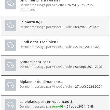
Un dimanche à l'Alten ?
Dernier message par
Schletto
«
26 avr. 2025 22:15
Réponses :
1
Le mardi 8-) !
Dernier message par
VinceQuiVole
«
08 avr. 2025 0:06
Lundi c’est Treh bien !
Dernier message par
VinceQuiVole
«
27 oct. 2024 17:22
Samedi sept sept.
Dernier message par
VinceQuiVole
«
06 sept. 2024 22:33
Biplaceur du dimanche…
Dernier message par
VinceQuiVole
«
27 août 2024 20:04
Le biplace part en vacances ☀️
Dernier message par
Anny08
«
01 août 2024 16:43