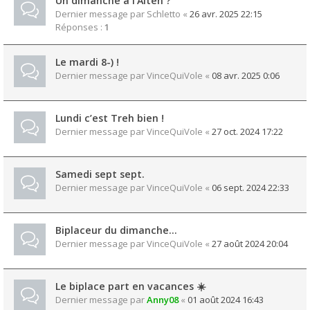
Un dimanche à l'Alten ?
Dernier message par
Schletto
«
26 avr. 2025 22:15
Réponses :
1
Le mardi 8-) !
Dernier message par
VinceQuiVole
«
08 avr. 2025 0:06
Lundi c’est Treh bien !
Dernier message par
VinceQuiVole
«
27 oct. 2024 17:22
Samedi sept sept.
Dernier message par
VinceQuiVole
«
06 sept. 2024 22:33
Biplaceur du dimanche…
Dernier message par
VinceQuiVole
«
27 août 2024 20:04
Le biplace part en vacances ☀️
Dernier message par
Anny08
«
01 août 2024 16:43