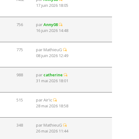
17 juin 2026 18:05
756
par
Anny08
16 juin 2026 14:48
775
par
MathieuG
08 juin 2026 12:49
988
par
catherine
31 mai 2026 18:01
515
par
Air'ic
28 mai 2026 18:58
348
par
MathieuG
26 mai 2026 11:44