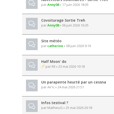
par
Anny08
» 17 juin 2026 18:05
Covoiturage Sortie Treh
par
Anny08
» 06 juin 2026 16:35
Site météo
par
catherine
» 08 juin 2026 9:19
Half Moon' do
par
Ril
» 23 mai 2026 10:18
Un parapente heurté par un cessna
par
Air'ic
» 24 mai 2026 21:51
Infos testival ?
par
MathieuG
» 25 mai 2026 20:18