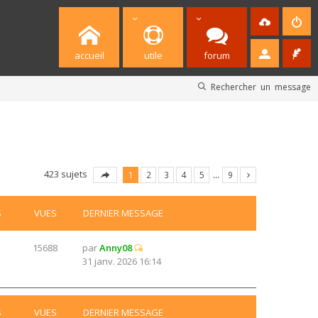
accueil
utile
forum
Rechercher un message
423 sujets
1
2
3
4
5
…
9
S
VUES
DERNIER MESSAGE
15688
par
Anny08
31 janv. 2026 16:14
S
VUES
DERNIER MESSAGE