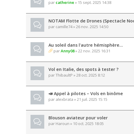
par
catherine
» 15 sept. 2025 14:38
NOTAM Flotte de Drones (Spectacle Noc
par
camille74
» 26 nov. 2025 14:50
Au soleil dans l'autre hémisphère...
par
Anny08
» 22 nov. 2025 16:31
Vol en Italie, des spots à tester ?
par
ThibaultP
» 28 oct. 2025 8:12
📣 Appel à pilotes – Vols en binôme
par
alexbrata
» 21 juil. 2025 15:15
Blouson aviateur pour voler
par
Haroun
» 10 oct. 2025 18:05