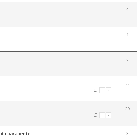
0
1
0
22
1
2
20
1
2
e du parapente
3