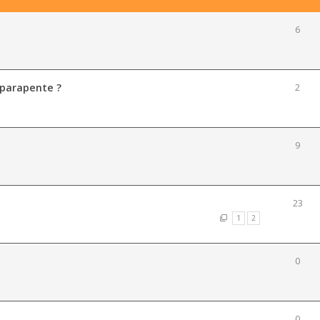
6
 parapente ?
2
9
23
1
2
0
0