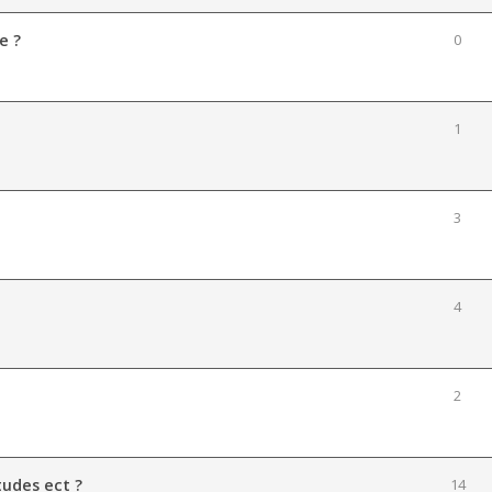
e ?
0
1
3
4
2
tudes ect ?
14