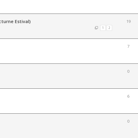
turne Estival)
19
1
2
7
0
6
0