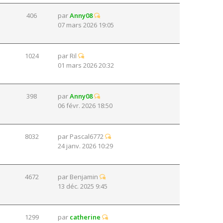
406
par
Anny08
07 mars 2026 19:05
1024
par
Ril
01 mars 2026 20:32
398
par
Anny08
06 févr. 2026 18:50
8032
par
Pascal6772
24 janv. 2026 10:29
4672
par
Benjamin
13 déc. 2025 9:45
1299
par
catherine