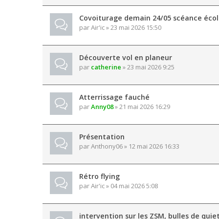
Covoiturage demain 24/05 scéance écol
par
Air'ic
» 23 mai 2026 15:50
Découverte vol en planeur
par
catherine
» 23 mai 2026 9:25
Atterrissage fauché
par
Anny08
» 21 mai 2026 16:29
Présentation
par
Anthony06
» 12 mai 2026 16:33
Rétro flying
par
Air'ic
» 04 mai 2026 5:08
intervention sur les ZSM, bulles de quie