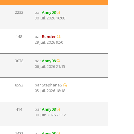
2232
par
Anny08
30 juil. 2026 16:08
148
par
Bender
29 juil. 2026 9:50
3078
par
Anny08
06 juil. 2026 21:15
8592
par
StéphaneS
05 juil. 2026 18:18
414
par
Anny08
30 juin 2026 21:12
1482
par
Anny08