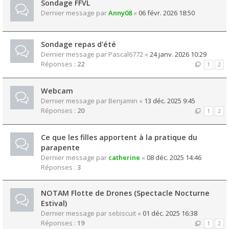
Sondage FFVL
Dernier message par
Anny08
«
06 févr. 2026 18:50
Sondage repas d'été
Dernier message par
Pascal6772
«
24 janv. 2026 10:29
Réponses :
22
1
2
Webcam
Dernier message par
Benjamin
«
13 déc. 2025 9:45
Réponses :
20
1
2
Ce que les filles apportent à la pratique du
parapente
Dernier message par
catherine
«
08 déc. 2025 14:46
Réponses :
3
NOTAM Flotte de Drones (Spectacle Nocturne
Estival)
Dernier message par
sebiscuit
«
01 déc. 2025 16:38
Réponses :
19
1
2