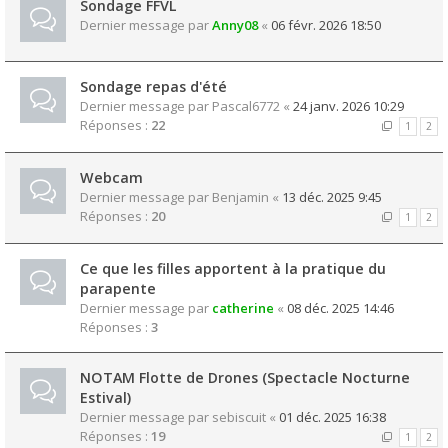
Sondage FFVL
Dernier message par
Anny08
«
06 févr. 2026 18:50
Sondage repas d'été
Dernier message par
Pascal6772
«
24 janv. 2026 10:29
Réponses :
22
1
2
Webcam
Dernier message par
Benjamin
«
13 déc. 2025 9:45
Réponses :
20
1
2
Ce que les filles apportent à la pratique du
parapente
Dernier message par
catherine
«
08 déc. 2025 14:46
Réponses :
3
NOTAM Flotte de Drones (Spectacle Nocturne
Estival)
Dernier message par
sebiscuit
«
01 déc. 2025 16:38
Réponses :
19
1
2