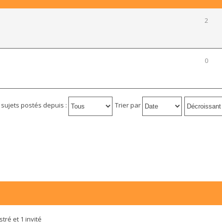
2
0
s sujets postés depuis :
Trier par
tré et 1 invité