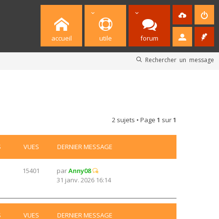
accueil
utile
forum
Rechercher un message
2 sujets • Page
1
sur
1
S
VUES
DERNIER MESSAGE
15401
par
Anny08
31 janv. 2026 16:14
S
VUES
DERNIER MESSAGE