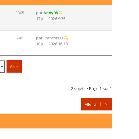
3305
par
Anny08
17 juil. 2026 9:35
746
par
François D
10 juil. 2026 16:18
2 sujets • Page
1
sur
1
Aller à