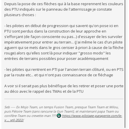
Depuis la pose de ces flèches qui à la base reprennent les couleurs
des PTU indiqués sur le panneau de l'atterrissage je constate
plusieurs choses :
- les pilotes en début de progression qui savent qu'on pose ici en
PTU sont perdus dans la construction de leur approche en
s’efforçant (de façon consciente ou pas...) d'essayer de les survoler
impérativement pour entrer au terrain... (j'ai même le cas d'un pilote
aguerri qui se mets dans le gros cerisier à priori à cause de la flèche
rouge) alors qu'elles sont là pour indiquer "grosso modo" les
entrées de terrains possibles pour poser académiquement
- les pilotes qui rentrent en PTI par l'ancien terrain clôturé, ou en PTS
par la route etc... et qui n'ont pas connaissance de ce fléchage
A voir si il serait pas plus bénéfique de les retirer et poser une porte
au déco avec le rappel des TMAs et de la PTU
Seb ---- Ex Mojo Team, un temps Fusion Team, presque Team Team et Milou,
puis Pétoire Team (sans rancune la Gun Team!), et maintenant papa Team ou
conifère-Team ou crevette-man ???
https://www.pilotage-parapente.com/le-
v ... vril-2022/