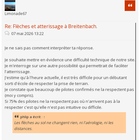
Citati
Limonade67
Re: Flèches et atterissage à Breitenbach.
07 mai 2026 13:22
Je ne sais pas comment interpréter ta réponse.
Je souhaite mettre en évidence une difficulté technique de notre site.
Je m'interroge sur une autre possibilité qui permettrait de faciliter
l'atterrissage.
J'estime qu'à l'heure actuelle, il est très difficile pour un débutant
sorti d'école de respecter la prise de terrain.
Je constate que beaucoup de pilotes confirmés ne la respectent pas
(moi y compris).
Si 75% des pilotes ne la respectent pas où n'arrivent pas à la
respecter c'est qu'elle n'est pas intuitive ou difficile.
phlip
a écrit :
↑
Les flèches au sol ne changent rien, ni l'aérologie, ni les
distances.