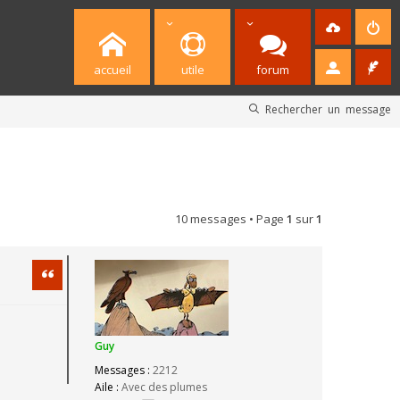
accueil
utile
forum
Rechercher un message
10 messages • Page
1
sur
1
Citation
Guy
Messages :
2212
Aile :
Avec des plumes