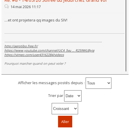
Re: #8 - 14/05/26 Soirée du Jeudi chez Grand Vol
14 mai 2026 11:17
....et ont projetera qq images du SIV!
------------------------------------------------------------------------------------
http://aerotibo.free.fr/
https://www.youtube.com/channel/UC4_5vu ... R259WUByig
https://vimeo.com/user43162284/videos
Pourquoi marcher quand on peut voler ?
Afficher les messages postés depuis :
Trier par