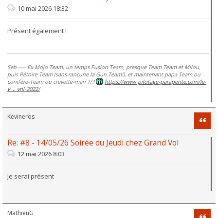
10 mai 2026 18:32
Présent également !
Seb ---- Ex Mojo Team, un temps Fusion Team, presque Team Team et Milou,
puis Pétoire Team (sans rancune la Gun Team!), et maintenant papa Team ou
conifère-Team ou crevette-man ???
https://www.pilotage-parapente.com/le-
v ... vril-2022/
Kevineros
Citati
Re: #8 - 14/05/26 Soirée du Jeudi chez Grand Vol
12 mai 2026 8:03
Je serai présent
MathieuG
Citati