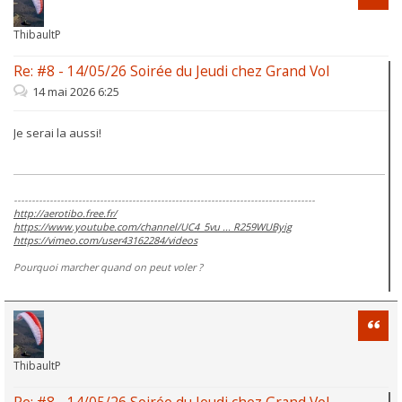
ThibaultP
Re: #8 - 14/05/26 Soirée du Jeudi chez Grand Vol
14 mai 2026 6:25
Je serai la aussi!
------------------------------------------------------------------------------------
http://aerotibo.free.fr/
https://www.youtube.com/channel/UC4_5vu ... R259WUByig
https://vimeo.com/user43162284/videos
Pourquoi marcher quand on peut voler ?
Citati
ThibaultP