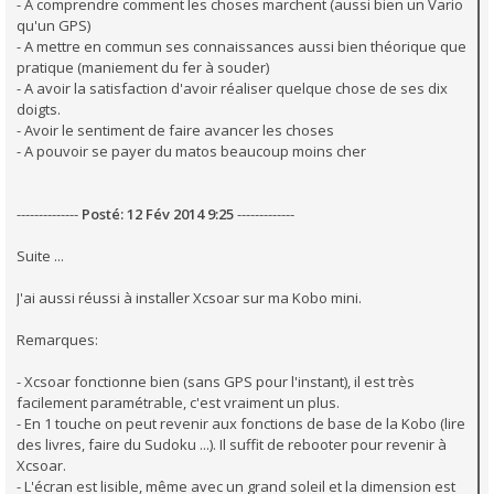
- A comprendre comment les choses marchent (aussi bien un Vario
qu'un GPS)
- A mettre en commun ses connaissances aussi bien théorique que
pratique (maniement du fer à souder)
- A avoir la satisfaction d'avoir réaliser quelque chose de ses dix
doigts.
- Avoir le sentiment de faire avancer les choses
- A pouvoir se payer du matos beaucoup moins cher
--------------
Posté: 12 Fév 2014 9:25
-------------
Suite ...
J'ai aussi réussi à installer Xcsoar sur ma Kobo mini.
Remarques:
- Xcsoar fonctionne bien (sans GPS pour l'instant), il est très
facilement paramétrable, c'est vraiment un plus.
- En 1 touche on peut revenir aux fonctions de base de la Kobo (lire
des livres, faire du Sudoku ...). Il suffit de rebooter pour revenir à
Xcsoar.
- L'écran est lisible, même avec un grand soleil et la dimension est