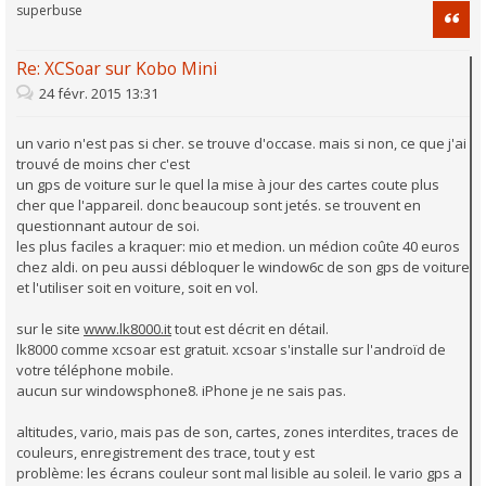
superbuse
Citati
Re: XCSoar sur Kobo Mini
24 févr. 2015 13:31
un vario n'est pas si cher. se trouve d'occase. mais si non, ce que j'ai
trouvé de moins cher c'est
un gps de voiture sur le quel la mise à jour des cartes coute plus
cher que l'appareil. donc beaucoup sont jetés. se trouvent en
questionnant autour de soi.
les plus faciles a kraquer: mio et medion. un médion coûte 40 euros
chez aldi. on peu aussi débloquer le window6c de son gps de voiture
et l'utiliser soit en voiture, soit en vol.
sur le site
www.lk8000.it
tout est décrit en détail.
lk8000 comme xcsoar est gratuit. xcsoar s'installe sur l'androïd de
votre téléphone mobile.
aucun sur windowsphone8. iPhone je ne sais pas.
altitudes, vario, mais pas de son, cartes, zones interdites, traces de
couleurs, enregistrement des trace, tout y est
problème: les écrans couleur sont mal lisible au soleil. le vario gps a