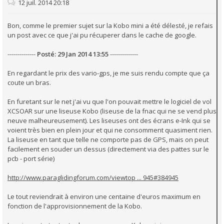
12 juil. 2014 20:18
Bon, comme le premier sujet sur la Kobo mini a été délesté, je refais
un post avec ce que j'ai pu récuperer dans le cache de google.
--------------
Posté: 29 Jan 2014 13:55
--------------
En regardant le prix des vario-gps, je me suis rendu compte que ça
coute un bras.
En furetant sur le net j'ai vu que l'on pouvait mettre le logiciel de vol
XCSOAR sur une liseuse Kobo (liseuse de la fnac qui ne se vend plus
neuve malheureusement). Les liseuses ont des écrans e-Ink qui se
voient très bien en plein jour et qui ne consomment quasiment rien.
La liseuse en tant que telle ne comporte pas de GPS, mais on peut
facilement en souder un dessus (directement via des pattes sur le
pcb - port série)
http://www.paraglidingforum.com/viewtop ... 945#384945
Le tout reviendrait à environ une centaine d'euros maximum en
fonction de l'approvisionnement de la Kobo.