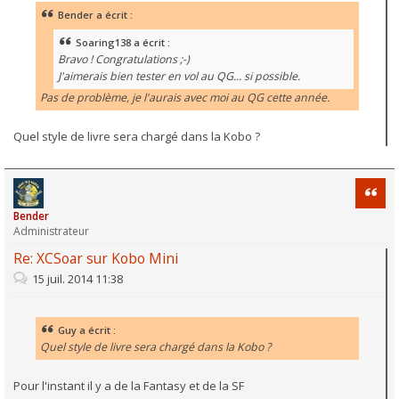
Bender a écrit :
Soaring138 a écrit :
Bravo ! Congratulations ;-)
J'aimerais bien tester en vol au QG... si possible.
Pas de problème, je l'aurais avec moi au QG cette année.
Quel style de livre sera chargé dans la Kobo ?
Citati
Bender
Administrateur
Re: XCSoar sur Kobo Mini
15 juil. 2014 11:38
Guy a écrit :
Quel style de livre sera chargé dans la Kobo ?
Pour l'instant il y a de la Fantasy et de la SF