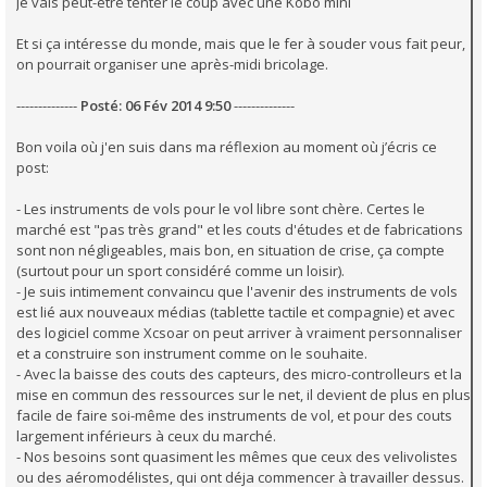
Je vais peut-etre tenter le coup avec une Kobo mini
Et si ça intéresse du monde, mais que le fer à souder vous fait peur,
on pourrait organiser une après-midi bricolage.
--------------
Posté: 06 Fév 2014 9:50
--------------
Bon voila où j'en suis dans ma réflexion au moment où j’écris ce
post:
- Les instruments de vols pour le vol libre sont chère. Certes le
marché est "pas très grand" et les couts d'études et de fabrications
sont non négligeables, mais bon, en situation de crise, ça compte
(surtout pour un sport considéré comme un loisir).
- Je suis intimement convaincu que l'avenir des instruments de vols
est lié aux nouveaux médias (tablette tactile et compagnie) et avec
des logiciel comme Xcsoar on peut arriver à vraiment personnaliser
et a construire son instrument comme on le souhaite.
- Avec la baisse des couts des capteurs, des micro-controlleurs et la
mise en commun des ressources sur le net, il devient de plus en plus
facile de faire soi-même des instruments de vol, et pour des couts
largement inférieurs à ceux du marché.
- Nos besoins sont quasiment les mêmes que ceux des velivolistes
ou des aéromodélistes, qui ont déja commencer à travailler dessus.