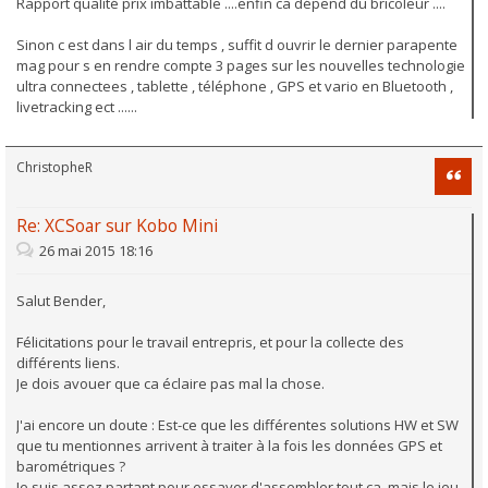
Rapport qualité prix imbattable ....enfin ca dépend du bricoleur ....
Sinon c est dans l air du temps , suffit d ouvrir le dernier parapente
mag pour s en rendre compte 3 pages sur les nouvelles technologie
ultra connectees , tablette , téléphone , GPS et vario en Bluetooth ,
livetracking ect ......
ChristopheR
Citati
Re: XCSoar sur Kobo Mini
26 mai 2015 18:16
Salut Bender,
Félicitations pour le travail entrepris, et pour la collecte des
différents liens.
Je dois avouer que ca éclaire pas mal la chose.
J'ai encore un doute : Est-ce que les différentes solutions HW et SW
que tu mentionnes arrivent à traiter à la fois les données GPS et
barométriques ?
Je suis assez partant pour essayer d'assembler tout ça, mais le jeu