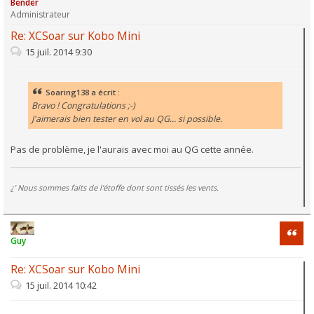
Bender
Administrateur
Re: XCSoar sur Kobo Mini
15 juil. 2014 9:30
Soaring138 a écrit :
Bravo ! Congratulations ;-)
J'aimerais bien tester en vol au QG... si possible.
Pas de problème, je l'aurais avec moi au QG cette année.
¿’ Nous sommes faits de l'étoffe dont sont tissés les vents.
Citati
Guy
Re: XCSoar sur Kobo Mini
15 juil. 2014 10:42