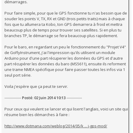
démarrages.
Pour faire simple, pour que le GPS fonctionne tu n'as besoin que de
souder les points V, TX, RX et GND (trois petits traits) mais à chaque
fois que tu allumera ta Kobo, ton GPS demarrera à froid et mettra
beaucoup plus de temps pour trouver ses satellites. Si en plus tu
branches TP, le démarrage se fera beaucoup plus rapidement.
Pour le baro, en regardant un peu le fonctionnement du "Projet V4"
de GoFlyInstrument, j'ai l'impression qu'ils utilisent un module
Arduino pour d'une part récuperer les données du GPS et d'autre
part récupérer les données du baro (MS5611), ensuite ils reforment
une trame NMEA spécifique pour faire passer toutes les infos via 1
seul port série.
Voila j'espère que ça peut te servir.
--------------
Posté: 02 Juin 2014 10:13
-------------
Pour ceux qui veulent se lancer et qui lisent l'anglais, voici un site qui
résume bien les démarches à faire :
http://www.dotmana.com/weblog/2014/05/k ... i-gps-mod/