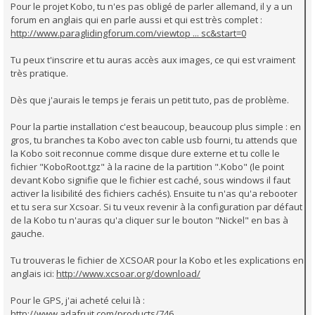
Pour le projet Kobo, tu n'es pas obligé de parler allemand, il y a un
forum en anglais qui en parle aussi et qui est très complet :
http://www.paraglidingforum.com/viewtop ... sc&start=0
Tu peux t'inscrire et tu auras accès aux images, ce qui est vraiment
très pratique.
Dès que j'aurais le temps je ferais un petit tuto, pas de problème.
Pour la partie installation c'est beaucoup, beaucoup plus simple : en
gros, tu branches ta Kobo avec ton cable usb fourni, tu attends que
la Kobo soit reconnue comme disque dure externe et tu colle le
fichier "KoboRoot.tgz" à la racine de la partition ".Kobo" (le point
devant Kobo signifie que le fichier est caché, sous windows il faut
activer la lisibilité des fichiers cachés). Ensuite tu n'as qu'a rebooter
et tu sera sur Xcsoar. Si tu veux revenir à la configuration par défaut
de la Kobo tu n'auras qu'a cliquer sur le bouton "Nickel" en bas à
gauche.
Tu trouveras le fichier de XCSOAR pour la Kobo et les explications en
anglais ici:
http://www.xcsoar.org/download/
Pour le GPS, j'ai acheté celui là :
http://www.adafruit.com/products/746