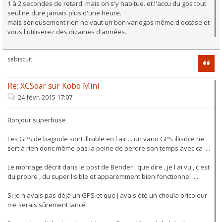
1 à 2 secondes de retard. mais on s'y habitue. et l'accu du gps tout
seul ne dure jamais plus d'une heure.
mais sérieusement rien ne vaut un bon variogps même d'occase et
vous l'utiliserez des dizaines d'années.
sebiscuit
Citati
Re: XCSoar sur Kobo Mini
24 févr. 2015 17:07
Bonjour superbuse
Les GPS de bagnole sont illisible en l air ... un vario GPS illisible ne
sert à rien donc même pas la peine de perdre son temps avec ca ....
Le montage décrit dans le post de Bender , que dire , je l ai vu , c est
du propre , du super lisible et apparemment bien fonctionnel .....
Si je n avais pas déjà un GPS et que j avais été un chouïa bricoleur
me serais sûrement lancé .