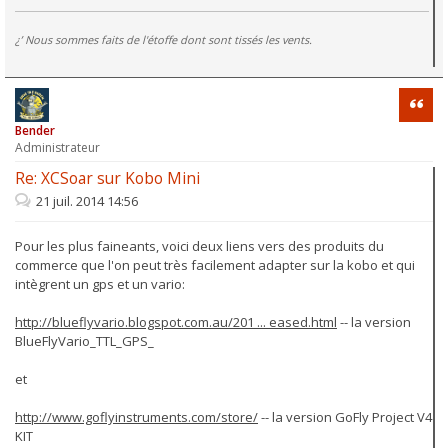
¿’ Nous sommes faits de l'étoffe dont sont tissés les vents.
Citati
Bender
Administrateur
Re: XCSoar sur Kobo Mini
21 juil. 2014 14:56
Pour les plus faineants, voici deux liens vers des produits du
commerce que l'on peut très facilement adapter sur la kobo et qui
intègrent un gps et un vario:
http://blueflyvario.blogspot.com.au/201 ... eased.html
-- la version
BlueFlyVario_TTL_GPS_
et
http://www.goflyinstruments.com/store/
-- la version GoFly Project V4
KIT