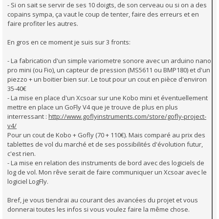
- Si on sait se servir de ses 10 doigts, de son cerveau ou si on a des
copains sympa, ça vaut le coup de tenter, faire des erreurs et en
faire profiter les autres.
En gros en ce moment je suis sur 3 fronts:
- La fabrication d'un simple variometre sonore avec un arduino nano
pro mini (ou Fio), un capteur de pression (MS5611 ou BMP180) et d'un
piezzo + un boitier bien sur. Le tout pour un cout en pièce d'environ
35-40€
- La mise en place d'un Xcsoar sur une Kobo mini et éventuellement
mettre en place un GoFly V4 que je trouve de plus en plus
interressant :
http://www.goflyinstruments.com/store/gofly-project-
v4/
Pour un cout de Kobo + Gofly (70 + 110€). Mais comparé au prix des
tablettes de vol du marché et de ses possibilités d'évolution futur,
c'est rien.
- La mise en relation des instruments de bord avec des logiciels de
log de vol. Mon rêve serait de faire communiquer un Xcsoar avec le
logiciel LogFly.
Bref, je vous tiendrai au courant des avancées du projet et vous
donnerai toutes les infos si vous voulez faire la même chose.