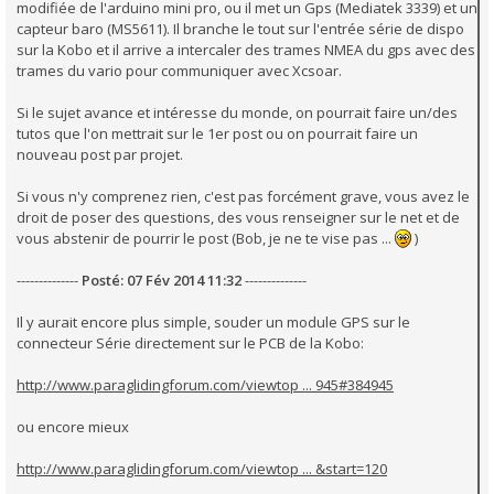
modifiée de l'arduino mini pro, ou il met un Gps (Mediatek 3339) et un
capteur baro (MS5611). Il branche le tout sur l'entrée série de dispo
sur la Kobo et il arrive a intercaler des trames NMEA du gps avec des
trames du vario pour communiquer avec Xcsoar.
Si le sujet avance et intéresse du monde, on pourrait faire un/des
tutos que l'on mettrait sur le 1er post ou on pourrait faire un
nouveau post par projet.
Si vous n'y comprenez rien, c'est pas forcément grave, vous avez le
droit de poser des questions, des vous renseigner sur le net et de
vous abstenir de pourrir le post (Bob, je ne te vise pas ...
)
--------------
Posté: 07 Fév 2014 11:32
--------------
Il y aurait encore plus simple, souder un module GPS sur le
connecteur Série directement sur le PCB de la Kobo:
http://www.paraglidingforum.com/viewtop ... 945#384945
ou encore mieux
http://www.paraglidingforum.com/viewtop ... &start=120