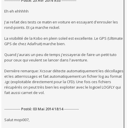
--------------
Posté: 25 Avr 2014 9:53
-------------
Eh eh ehhhhh
J'ai refait des tests ce matin en voiture en essayant d'enrouler les
rond-points. Et ça marche nickel.
La visibilité de la Kobo en plein soleil est excellente. Le GPS (Ultimate
GPS de chez Adafruit) marche bien.
Quand j'aurais un peu de temps j'essayerai de faire un petit tuto
pour ceux qui veulent se lancer dans l'aventure.
Dernière remarque: Xcsoar détecte automatiquement les décollages
et les atterrissages et fait automatiquement un fichier log au format
.igc (exploitable directement pour la CFD). Une fois ces fichiers
récupérés on peut très bien les exploiter avec le logiciel LOGFLY qui
fait aussi carnet de vol.
--------------
Posté: 03 Mai 2014 18:14
-------------
Salut mopi007,