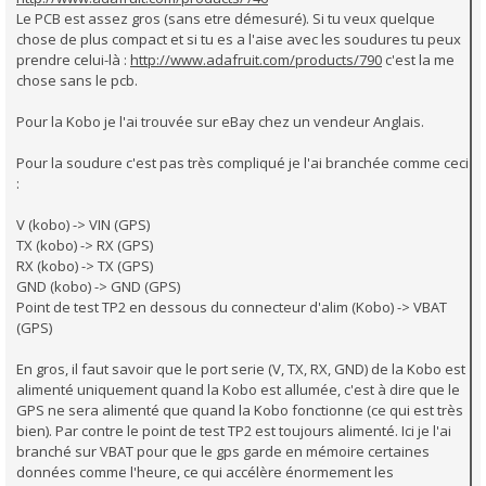
Le PCB est assez gros (sans etre démesuré). Si tu veux quelque
chose de plus compact et si tu es a l'aise avec les soudures tu peux
prendre celui-là :
http://www.adafruit.com/products/790
c'est la me
chose sans le pcb.
Pour la Kobo je l'ai trouvée sur eBay chez un vendeur Anglais.
Pour la soudure c'est pas très compliqué je l'ai branchée comme ceci
:
V (kobo) -> VIN (GPS)
TX (kobo) -> RX (GPS)
RX (kobo) -> TX (GPS)
GND (kobo) -> GND (GPS)
Point de test TP2 en dessous du connecteur d'alim (Kobo) -> VBAT
(GPS)
En gros, il faut savoir que le port serie (V, TX, RX, GND) de la Kobo est
alimenté uniquement quand la Kobo est allumée, c'est à dire que le
GPS ne sera alimenté que quand la Kobo fonctionne (ce qui est très
bien). Par contre le point de test TP2 est toujours alimenté. Ici je l'ai
branché sur VBAT pour que le gps garde en mémoire certaines
données comme l'heure, ce qui accélère énormement les