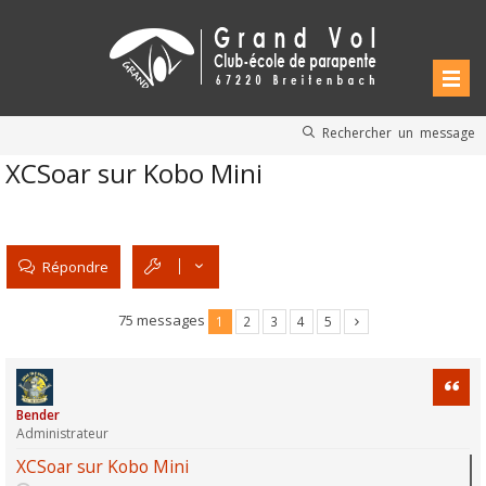
Rechercher un message
XCSoar sur Kobo Mini
Répondre
75 messages
1
2
3
4
5
Citati
Bender
Administrateur
XCSoar sur Kobo Mini