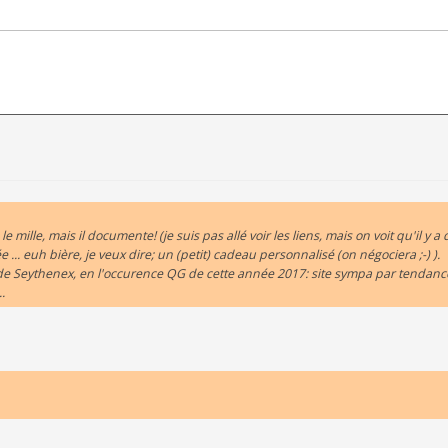
mille, mais il documente! (je suis pas allé voir les liens, mais on voit qu'il y a
... euh bière, je veux dire; un (petit) cadeau personnalisé (on négociera ;-) ).
 de Seythenex, en l'occurence QG de cette année 2017: site sympa par tendan
.