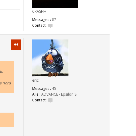
CRASHH
Messages :
87
Contact :
Citation
 du
eric
ce nord
Messages :
45
Aile :
ADVANCE - Epsilon 8
Contact :