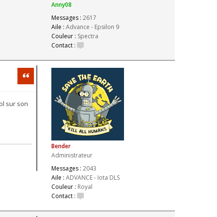
Anny08
Messages :
2617
Aile :
Advance - Epsilon 9
Couleur :
Spectra
Contact :
Citation
ol sur son
Bender
Administrateur
Messages :
2043
Aile :
ADVANCE - Iota DLS
Couleur :
Royal
Contact :