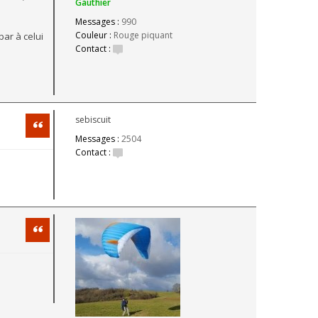
Gauthier
Messages :
990
Couleur :
Rouge piquant
ar à celui
Contact :
sebiscuit
Citation
Messages :
2504
Contact :
Citation