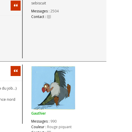
sebiscuit
Citation
Messages :
2504
Contact :
Citation
du job...)
ance nord
Gauthier
Messages :
990
Couleur :
Rouge piquant