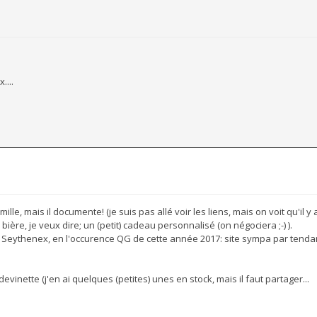
....
le, mais il documente! (je suis pas allé voir les liens, mais on voit qu'il y a 
ière, je veux dire; un (petit) cadeau personnalisé (on négociera ;-) ).
e Seythenex, en l'occurence QG de cette année 2017: site sympa par tend
evinette (j'en ai quelques (petites) unes en stock, mais il faut partager...