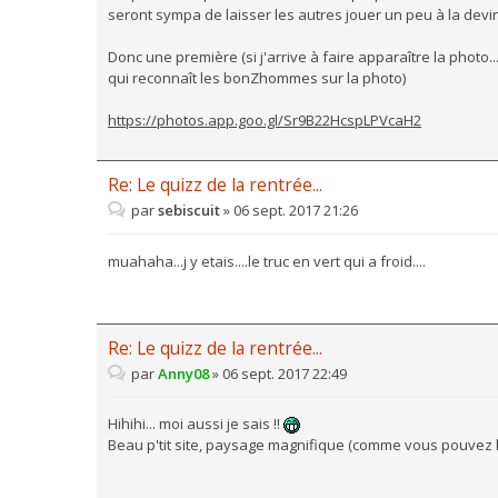
seront sympa de laisser les autres jouer un peu à la devin
Donc une première (si j'arrive à faire apparaître la photo.
qui reconnaît les bonZhommes sur la photo)
https://photos.app.goo.gl/Sr9B22HcspLPVcaH2
Re: Le quizz de la rentrée...
par
sebiscuit
»
06 sept. 2017 21:26
muahaha...j y etais....le truc en vert qui a froid....
Re: Le quizz de la rentrée...
par
Anny08
»
06 sept. 2017 22:49
Hihihi... moi aussi je sais !!
Beau p'tit site, paysage magnifique (comme vous pouvez le 