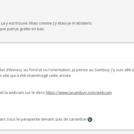
 ça y est trouvé. Mais comme j'y étais je m'abstiens
lque part je gratte en bas.
 lac d’Annecy au fond et vu l'orientation, je pense au Sambuy. J'y suis allé e
 le site qui a été réaménagé cette année.
et la webcam sur le deco
https://www.lasambuy.com/webcam
gars sous le parapente devant: pas de carambar