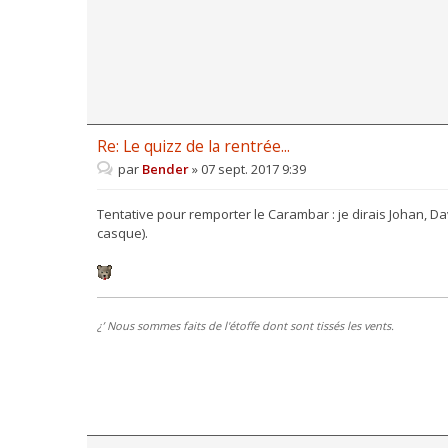
Re: Le quizz de la rentrée...
par
Bender
»
07 sept. 2017 9:39
Tentative pour remporter le Carambar : je dirais Johan, Dav
casque).
¿’ Nous sommes faits de l'étoffe dont sont tissés les vents.