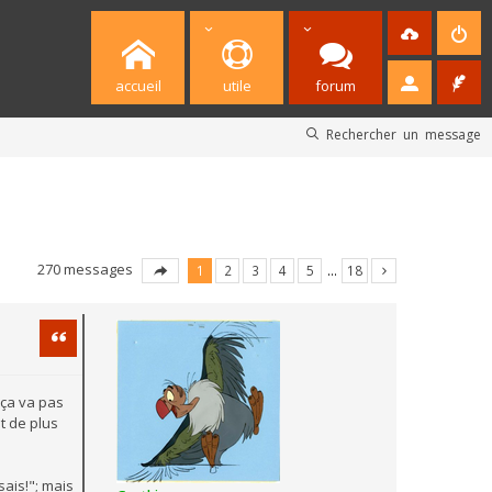
accueil
utile
forum
Rechercher un message
270 messages
1
2
3
4
5
…
18
Citation
 ça va pas
t de plus
sais!"; mais