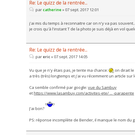
Re: Le quizz de la rentrée...
par
catherine
»
07 sept. 2017 12:01
j'ai mis du temps à reconnaitre car on n'y va pas souvent..
je crois qu'à l'instant T de la photo je suis déjà en vol que
Re: Le quizz de la rentrée...
par
eric
»
07 sept. 2017 14:05
Vu que je n'y étais pas, je tente ma chance:
on dirait le
a très (très) longtemps et j'ai vu récemment un article sur
Ca semble confirmé par google:
vue du Sambuy
et
https://www.lasambuy.com/activites-ete/ ... -parapente
J'ai bon?
PS: réponse incomplète de Bender, il manque le nom du 