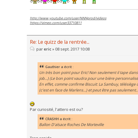
http://www.youtube.com/user/NNNprod/videos
https://vimeo.com/user33710811
Re: Le quizz de la rentrée...
par
eric
»
08 sept. 2017 10:08
Gauthier a écrit :
Un très bon point pour Eric! Non seulement il tape dans le 
job...) (Le bon point vaudra pour une bière personnalisée 
En effet, comme confirme Biscuit: La Sambuy, télésiège
(c'est en face de Marlens...) et peut être pas seulement...
Par curiosité, l'attero est ou?
CRASHH a écrit :
Ballon D'alsace Roches De Morteville