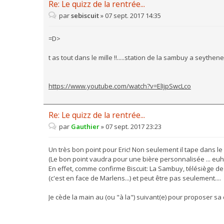
Re: Le quizz de la rentrée...
par
sebiscuit
»
07 sept. 2017 14:35
=D>
t as tout dans le mille !!.....station de la sambuy a seythenex
https://www.youtube.com/watch?v=ElIjpSwcLco
Re: Le quizz de la rentrée...
par
Gauthier
»
07 sept. 2017 23:23
Un très bon point pour Eric! Non seulement il tape dans le mil
(Le bon point vaudra pour une bière personnalisée ... euh b
En effet, comme confirme Biscuit: La Sambuy, télésiège d
(c'est en face de Marlens...) et peut être pas seulement....
Je cède la main au (ou "à la") suivant(e) pour proposer sa d