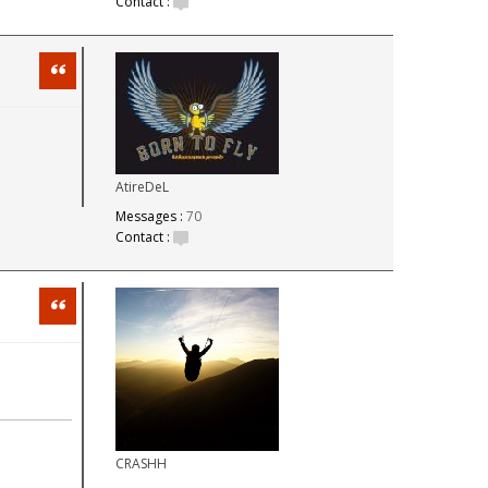
Contact :
Citation
AtireDeL
Messages :
70
Contact :
Citation
CRASHH