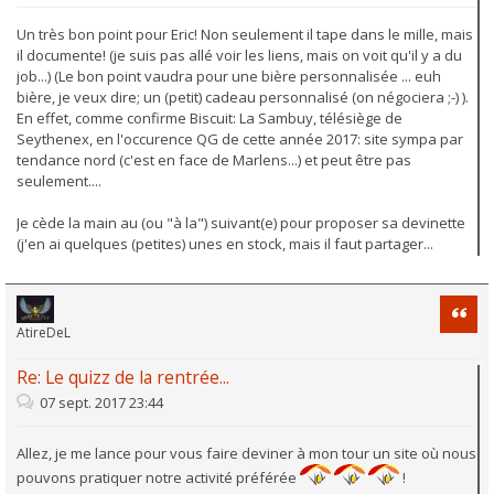
Un très bon point pour Eric! Non seulement il tape dans le mille, mais
il documente! (je suis pas allé voir les liens, mais on voit qu'il y a du
job...) (Le bon point vaudra pour une bière personnalisée ... euh
bière, je veux dire; un (petit) cadeau personnalisé (on négociera ;-) ).
En effet, comme confirme Biscuit: La Sambuy, télésiège de
Seythenex, en l'occurence QG de cette année 2017: site sympa par
tendance nord (c'est en face de Marlens...) et peut être pas
seulement....
Je cède la main au (ou "à la") suivant(e) pour proposer sa devinette
(j'en ai quelques (petites) unes en stock, mais il faut partager...
Citati
AtireDeL
Re: Le quizz de la rentrée...
07 sept. 2017 23:44
Allez, je me lance pour vous faire deviner à mon tour un site où nous
pouvons pratiquer notre activité préférée
!