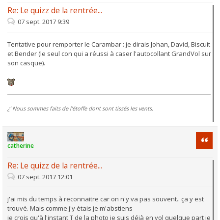
Re: Le quizz de la rentrée...
07 sept. 2017 9:39
Tentative pour remporter le Carambar : je dirais Johan, David, Biscuit
et Bender (le seul con qui a réussi à caser l'autocollant GrandVol sur
son casque).
¿’ Nous sommes faits de l'étoffe dont sont tissés les vents.
Citati
catherine
Re: Le quizz de la rentrée...
07 sept. 2017 12:01
j'ai mis du temps à reconnaitre car on n'y va pas souvent.. ça y est
trouvé. Mais comme j'y étais je m'abstiens
je crois qu'à l'instant T de la photo je suis déjà en vol quelque part je