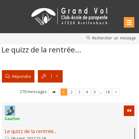
Rechercher un message
Le quizz de la rentrée...
Répondre
270 messages
1
2
3
4
5
…
18
Citati
Gauthier
Le quizz de la rentrée...
06 sept. 2017 21:18