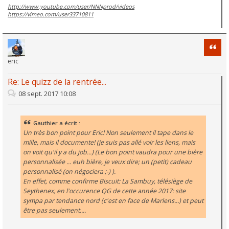
http://www.youtube.com/user/NNNprod/videos
https://vimeo.com/user33710811
Citati
eric
Re: Le quizz de la rentrée...
08 sept. 2017 10:08
Gauthier a écrit :
Un très bon point pour Eric! Non seulement il tape dans le
mille, mais il documente! (je suis pas allé voir les liens, mais
on voit qu'il y a du job...) (Le bon point vaudra pour une bière
personnalisée ... euh bière, je veux dire; un (petit) cadeau
personnalisé (on négociera ;-) ).
En effet, comme confirme Biscuit: La Sambuy, télésiège de
Seythenex, en l'occurence QG de cette année 2017: site
sympa par tendance nord (c'est en face de Marlens...) et peut
être pas seulement....