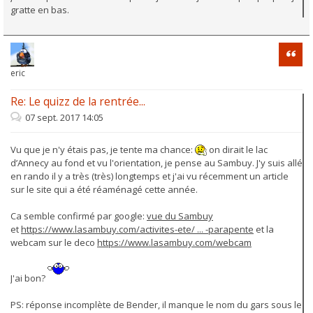
gratte en bas.
Citati
eric
Re: Le quizz de la rentrée...
07 sept. 2017 14:05
Vu que je n'y étais pas, je tente ma chance:
on dirait le lac
d’Annecy au fond et vu l'orientation, je pense au Sambuy. J'y suis allé
en rando il y a très (très) longtemps et j'ai vu récemment un article
sur le site qui a été réaménagé cette année.
Ca semble confirmé par google:
vue du Sambuy
et
https://www.lasambuy.com/activites-ete/ ... -parapente
et la
webcam sur le deco
https://www.lasambuy.com/webcam
J'ai bon?
PS: réponse incomplète de Bender, il manque le nom du gars sous le