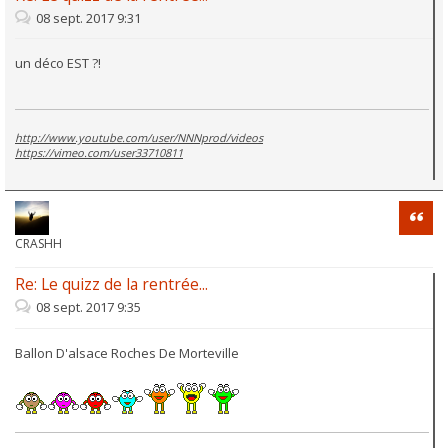
08 sept. 2017 9:31
un déco EST ?!
http://www.youtube.com/user/NNNprod/videos
https://vimeo.com/user33710811
Citati
CRASHH
Re: Le quizz de la rentrée...
08 sept. 2017 9:35
Ballon D'alsace Roches De Morteville