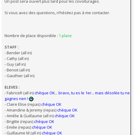
Un post sera ouvert plus tard pour les covoiturages.
Si vous avez des questions, n’hésitez pas à me contacter.
Nombre de place disponible :
1 place
STAFF :
- Bender (all in)
- Cathy (all in)
- Guy (all in)
- Benoit (all in)
- Gauthier (all in)
ELEVES :
- FabriceR (all in)
chèque OK... bravo, tu es le 1er... mais désolée tu ne
gagnes rien !
- Claire Elise (repas)
chèque OK
- Amandine & Jeremy (repas)
chèque OK
- Amélie & Guillaume (all in)
chèque OK
- Brigitte (repas)
chèque OK
- Emilie (repas)
chèque OK
- Guillaume M (all in)
chèque OK