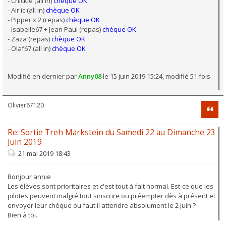
- Chickie (all in)
chèque OK
- Air'ic (all in)
chèque OK
- Pipper x 2 (repas)
chèque OK
- Isabelle67 + Jean Paul (repas)
chèque OK
- Zaza (repas)
chèque OK
- Olaf67 (all in)
chèque OK
Modifié en dernier par
Anny08
le 15 juin 2019 15:24, modifié 51 fois.
Olivier67120
Citati
Re: Sortie Treh Markstein du Samedi 22 au Dimanche 23
Juin 2019
21 mai 2019 18:43
Bonjour annie
Les élèves sont prioritaires et c'est tout à fait normal. Est-ce que les
pilotes peuvent malgré tout sinscrire ou préempter dès à présent et
envoyer leur chèque ou faut il attendre absolument le 2 juin ?
Bien à toi.