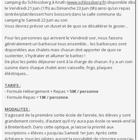
camping du Schlossberg à Kruth (
www.schlossberg.fr
) disponible dès
le Vendredi 21 Juin (17h) au Dimanche 23 Juin (9h) ainsi qu’un repas
(entrée/plat/dessert hors boisson) dans la salle commune du
camping le Samedi 22 Juin au soir.
Vous devrez prévoir un duvet et de quoi se désaltérer le gosier...
Pour les personnes qui arrivent le Vendredi soir, nous faisons
généralement un barbecue tous ensemble... les barbecues sont
disponibles aux chalets mais chacun doit apporter de quoi se
sustenter, s'hydrater et allumer le barbec !
De plus les petits déjeuner sont à la charge de chacun. Il y a un coin
cuisine dans chaque chalet avec vaisselle, frigo, plaques
éléctriques...
TARIFS :
- Formule Hébergement + Repas =
58€ / personne
- Formule Repas =
18€ / personne
MODALITES :
S’agissant de la première sortie école de l’année, les élèves y sont
grandement conviés, d’autant qu’il n’y aura pas école ce week-end là
à Breitenbach. Dans cette optique, je laisse la priorité aux
inscriptions « élèves » jusqu’au Samedi 1er Juin. Après cette
échéance, tous les pilotes auront la possibilité de s’inscrire jusqu’au