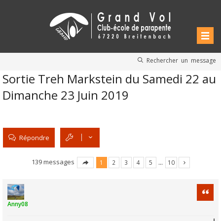
Rechercher un message
Sortie Treh Markstein du Samedi 22 au
Dimanche 23 Juin 2019
Répondre
139 messages
1
2
3
4
5
…
10
Citati
Anny08