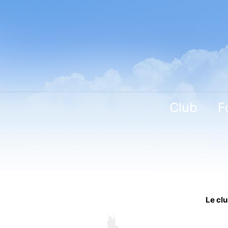
Club
F
Le cl