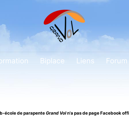
ormation
Biplace
Liens
Forum
ub-école de parapente
Grand Vol
n'a pas de page Facebook offi